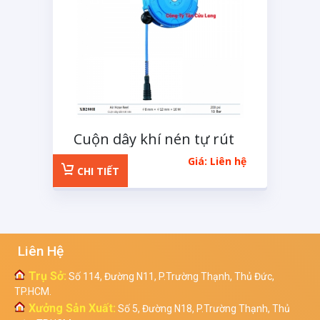
Cuộn dây khí nén tự rút
XB280H
Giá: Liên hệ
CHI TIẾT
Liên Hệ
Trụ Sở:
Số 114, Đường N11, P.Trường Thạnh, Thủ Đức,
TP.HCM.
Xưởng Sản Xuất:
Số 5, Đường N18, P.Trường Thạnh, Thủ