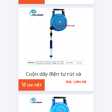
Cuộn dây điện tự rút và
đèn chiếu sáng XB280EP
Giá: Liên hệ
CHI TIẾT