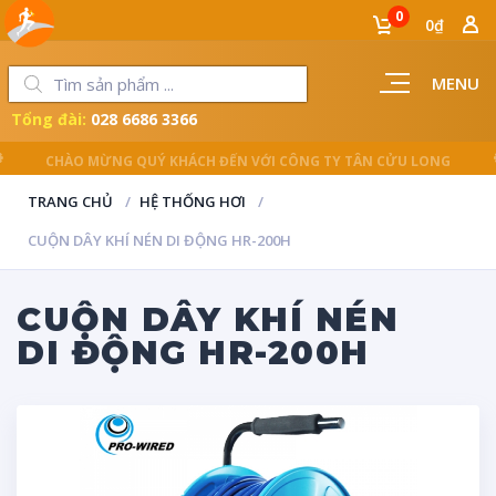
0
0₫
MENU
Tổng đài:
028 6686 3366
LUÔN ĐỒNG HÀNH CÙNG NGƯỜI THỢ
TRANG CHỦ
HỆ THỐNG HƠI
CUỘN DÂY KHÍ NÉN DI ĐỘNG HR-200H
CUỘN DÂY KHÍ NÉN
DI ĐỘNG HR-200H