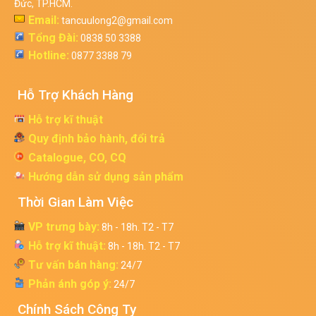
Đức, TP.HCM.
Email:
tancuulong2@gmail.com
Tổng Đài:
0838 50 3388
Hotline:
0877 3388 79
Hỗ Trợ Khách Hàng
Hỗ trợ kĩ thuật
Quy định bảo hành, đổi trả
Catalogue, CO, CQ
Hướng dẫn sử dụng sản phẩm
Thời Gian Làm Việc
VP trưng bày:
8h - 18h. T2 - T7
Hỗ trợ kĩ thuật:
8h - 18h. T2 - T7
Tư vấn bán hàng:
24/7
Phản ánh góp ý:
24/7
Chính Sách Công Ty