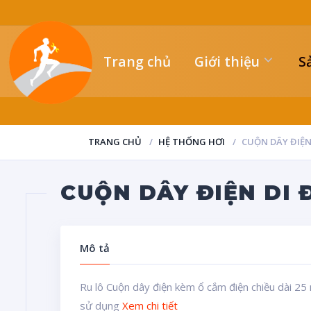
Trang chủ
Giới thiệu
S
TRANG CHỦ
HỆ THỐNG HƠI
CUỘN DÂY ĐIỆN
CUỘN DÂY ĐIỆN DI 
Mô tả
Ru lô Cuộn dây điện kèm ổ cắm điện chiều dài 25 m
sử dụng
Xem chi tiết