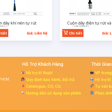
 dây khí nén tự rút
Cuộn dây điện tự rút và
80H
soi XB280EL
tiết
Giá: Liên hệ
Chi tiết
Giá: 
Hỗ Trợ Khách Hàng
Thời Gian
Hỗ trợ kĩ thuật
VP trưng
P.HCM.
Quy định bảo hành, đổi trả
Hỗ trợ kĩ
Catalogue, CO, CQ
Tư vấn b
Hướng dẫn sử dụng sản phẩm
Phản ánh