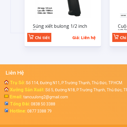
Súng xiết bulong 1/2 inch
Cuộn
Xinte
XB2
Chi tiết
Giá: Liên hệ
Chi 
Liên Hệ
Trụ Sở:
Số 114, Đường N11, P.Trường Thạnh, Thủ Đức, TP.HCM.
Xưởng Sản Xuất:
Số 5, Đường N18, P.Trường Thạnh, Thủ Đức, T
Email:
tancuulong2@gmail.com
Tổng Đài:
0838 50 3388
Hotline:
0877 3388 79