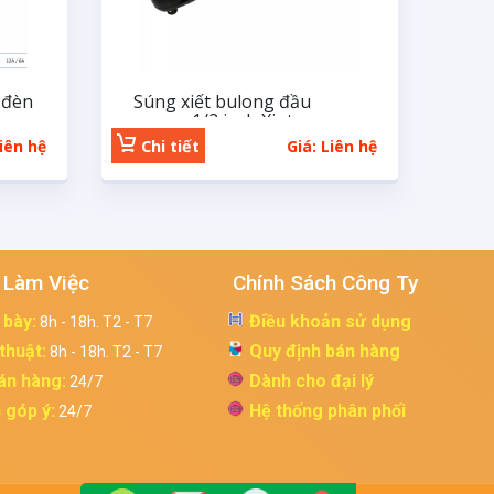
 đèn
Súng xiết bulong đầu
ngang 1/2 inch Xinte
Liên hệ
Chi tiết
Giá: Liên hệ
 Làm Việc
Chính Sách Công Ty
 bày:
Điều khoản sử dụng
8h - 18h. T2 - T7
 thuật:
Quy định bán hàng
8h - 18h. T2 - T7
án hàng:
Dành cho đại lý
24/7
 góp ý:
Hệ thống phân phối
24/7