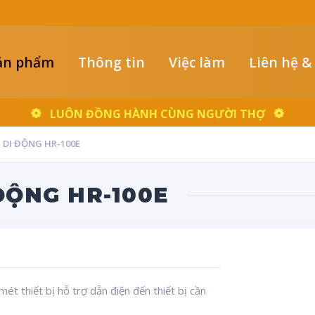
ản phẩm
Thông tin
Việc làm
Liên hệ &
LUÔN ĐỒNG HÀNH CÙNG NGƯỜI THỢ
 DI ĐỘNG HR-100E
ĐỘNG HR-100E
ét thiết bị hỗ trợ dẫn điện đến thiết bị cần