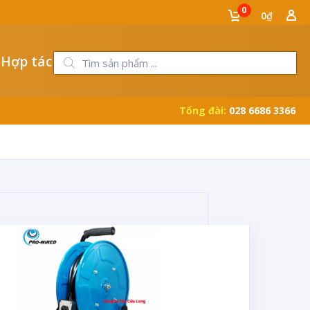
0
0₫
 Hợp tác
Tổng đài:
028 6686 3366