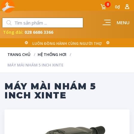
0
0₫
MENU
Tổng đài:
028 6686 3366
LUÔN ĐỒNG HÀNH CÙNG NGƯỜI THỢ
TRANG CHỦ
HỆ THỐNG HƠI
MÁY MÀI NHÁM 5 INCH XINTE
MÁY MÀI NHÁM 5
INCH XINTE