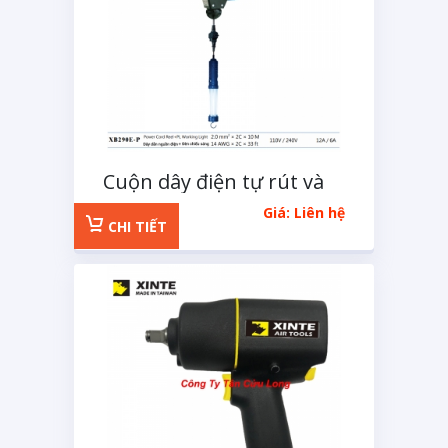
Cuộn dây điện tự rút và
đèn chiếu sáng XB290EP
Giá: Liên hệ
CHI TIẾT