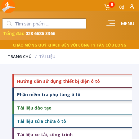
0
0₫
MENU
Tổng đài:
028 6686 3366
CHÀO MỪNG QUÝ KHÁCH ĐẾN VỚI CÔNG TY TÂN CỬU LONG
TRANG CHỦ
TÀI LIỆU
Hướng dẫn sử dụng thiết bị điện ô tô
Phần mềm tra phụ tùng ô tô
Tài liệu đào tạo
Tài liệu sửa chữa ô tô
Tài liệu xe tải, công trình