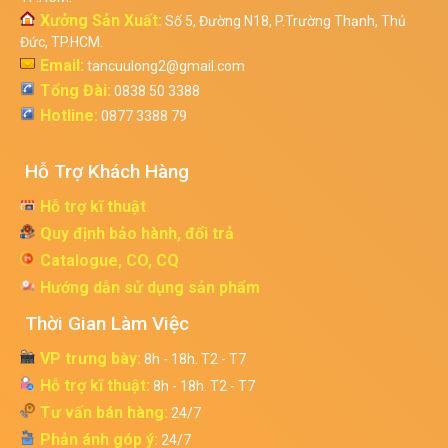
Xưởng Sản Xuất:
Số 5, Đường N18, P.Trường Thạnh, Thủ
Đức, TP.HCM.
Email:
tancuulong2@gmail.com
Tổng Đài:
0838 50 3388
Hotline:
0877 3388 79
Hỗ Trợ Khách Hàng
Hỗ trợ kĩ thuật
Quy định bảo hành, đổi trả
Catalogue, CO, CQ
Hướng dẫn sử dụng sản phẩm
Thời Gian Làm Việc
VP trưng bày:
8h - 18h. T2 - T7
Hỗ trợ kĩ thuật:
8h - 18h. T2 - T7
Tư vấn bán hàng:
24/7
Phản ánh góp ý:
24/7