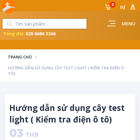
0
0₫
MENU
Tổng đài:
028 6686 3366
LUÔN ĐỒNG HÀNH CÙNG NGƯỜI THỢ
TRANG CHỦ
HƯỚNG DẪN SỬ DỤNG CÂY TEST LIGHT ( KIỂM TRA ĐIỆN Ô
TÔ)
Hướng dẫn sử dụng cây test
light ( Kiểm tra điện ô tô)
03
TH9