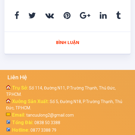
BÌNH LUẬN
Liên Hệ
Trụ Sở:
Số 114, Đường N11, P.Trường Thạnh, Thủ Đức,
TP.HCM.
Xưởng Sản Xuất:
Số 5, Đường N18, P.Trường Thạnh, Thủ
Đức, TP.HCM.
Email:
tancuulong2@gmail.com
Tổng Đài:
0838 50 3388
Hotline:
0877 3388 79