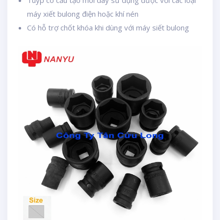
Tuýp có cấu tạo môi dày sử dụng được với các loại
máy xiết bulong điện hoặc khí nén
Có hỗ trợ chốt khóa khi dùng với máy siết bulong