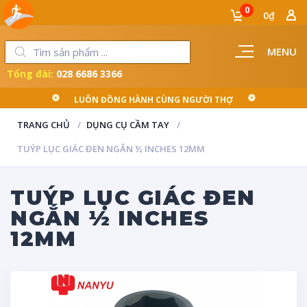
0
0₫
MENU
Tổng đài:
028 6686 3366
LUÔN ĐỒNG HÀNH CÙNG NGƯỜI THỢ
TRANG CHỦ
DỤNG CỤ CẦM TAY
TUÝP LỤC GIÁC ĐEN NGẮN ½ INCHES 12MM
TUÝP LỤC GIÁC ĐEN
NGẮN ½ INCHES
12MM