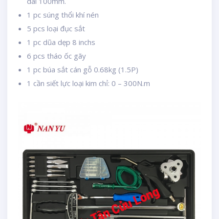
dài 100mm.
1 pc súng thổi khí nén
5 pcs loại đục sắt
1 pc dũa dẹp 8 inchs
6 pcs tháo ốc gãy
1 pc búa sắt cán gỗ 0.68kg (1.5P)
1 cần siết lực loại kim chỉ: 0 – 300N.m