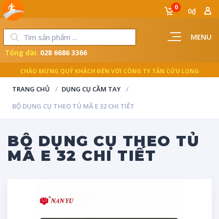
0
0₫
MENU
Tổng đài:
028 6686 3366
LUÔN ĐỒNG HÀNH CÙNG NGƯỜI THỢ
TRANG CHỦ
DỤNG CỤ CẦM TAY
BỘ DỤNG CỤ THEO TỦ MÃ E 32 CHI TIẾT
BỘ DỤNG CỤ THEO TỦ
MÃ E 32 CHI TIẾT