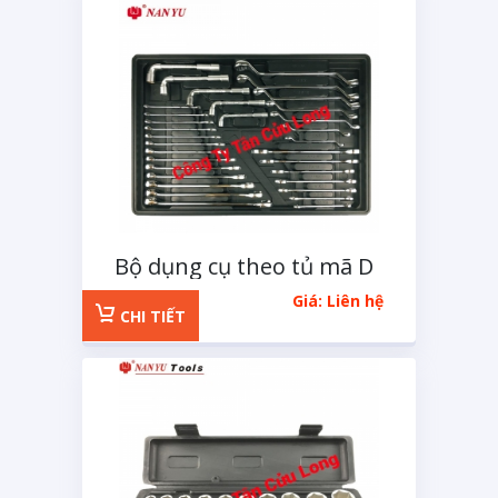
Bộ dụng cụ theo tủ mã D
32 chi tiết
Giá: Liên hệ
CHI TIẾT