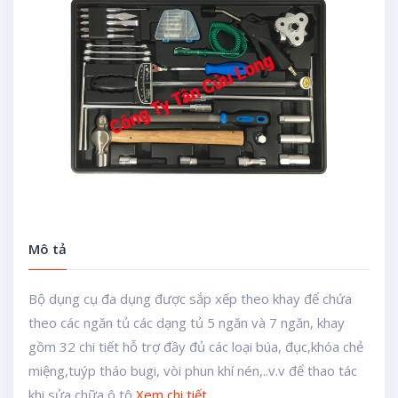
Mô tả
Bộ dụng cụ đa dụng được sắp xếp theo khay để chứa
theo các ngăn tủ các dạng tủ 5 ngăn và 7 ngăn, khay
gồm 32 chi tiết hỗ trợ đầy đủ các loại búa, đục,khóa chẻ
miệng,tuýp tháo bugi, vòi phun khí nén,..v.v để thao tác
khi sửa chữa ô tô
Xem chi tiết