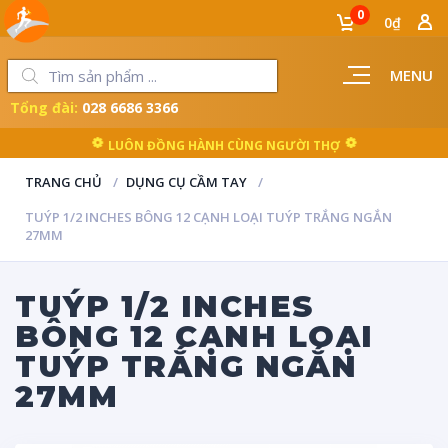
0
0₫
MENU
Tổng đài:
028 6686 3366
LUÔN ĐỒNG HÀNH CÙNG NGƯỜI THỢ
TRANG CHỦ
DỤNG CỤ CẦM TAY
TUÝP 1/2 INCHES BÔNG 12 CẠNH LOẠI TUÝP TRẮNG NGẮN
27MM
TUÝP 1/2 INCHES
BÔNG 12 CẠNH LOẠI
TUÝP TRẮNG NGẮN
27MM