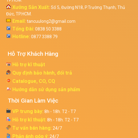
TP.HCM.
Xưởng Sản Xuất:
Số 5, Đường N18, P.Trường Thạnh, Thủ
Đức, TP.HCM.
Email:
tancuulong2@gmail.com
Tổng Đài:
0838 50 3388
Hotline:
0877 3388 79
Hỗ Trợ Khách Hàng
Hỗ trợ kĩ thuật
Quy định bảo hành, đổi trả
Catalogue, CO, CQ
Hướng dẫn sử dụng sản phẩm
Thời Gian Làm Việc
VP trưng bày:
8h - 18h. T2 - T7
Hỗ trợ kĩ thuật:
8h - 18h. T2 - T7
Tư vấn bán hàng:
24/7
Phản ánh góp ý:
24/7