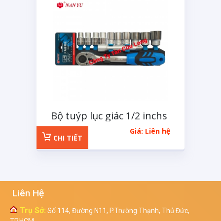
Bộ tuýp lục giác 1/2 inchs
12 chi tiết
Giá: Liên hệ
CHI TIẾT
Liên Hệ
Trụ Sở:
Số 114, Đường N11, P.Trường Thạnh, Thủ Đức,