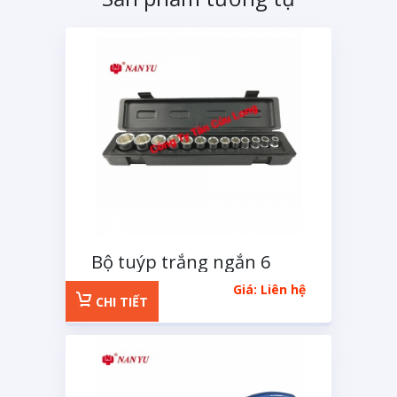
Bộ tuýp trắng ngắn 6
cạnh 1/2 inchs 14 chi tiết
Giá: Liên hệ
CHI TIẾT