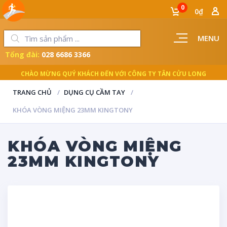
0
0₫
MENU
Tổng đài:
028 6686 3366
CHÀO MỪNG QUÝ KHÁCH ĐẾN VỚI CÔNG TY TÂN CỬU LONG
TRANG CHỦ
DỤNG CỤ CẦM TAY
KHÓA VÒNG MIỆNG 23MM KINGTONY
KHÓA VÒNG MIỆNG
23MM KINGTONY