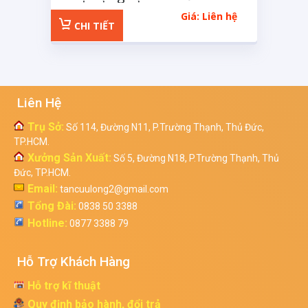
75 chi tiết
Giá: Liên hệ
CHI TIẾT
Liên Hệ
Trụ Sở:
Số 114, Đường N11, P.Trường Thạnh, Thủ Đức,
TP.HCM.
Xưởng Sản Xuất:
Số 5, Đường N18, P.Trường Thạnh, Thủ
Đức, TP.HCM.
Email:
tancuulong2@gmail.com
Tổng Đài:
0838 50 3388
Hotline:
0877 3388 79
Hỗ Trợ Khách Hàng
Hỗ trợ kĩ thuật
Quy định bảo hành, đổi trả