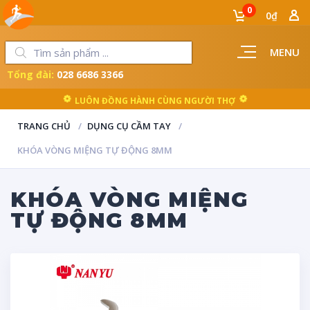
0
0₫
MENU
Tổng đài:
028 6686 3366
LUÔN ĐỒNG HÀNH CÙNG NGƯỜI THỢ
TRANG CHỦ
DỤNG CỤ CẦM TAY
KHÓA VÒNG MIỆNG TỰ ĐỘNG 8MM
KHÓA VÒNG MIỆNG
TỰ ĐỘNG 8MM