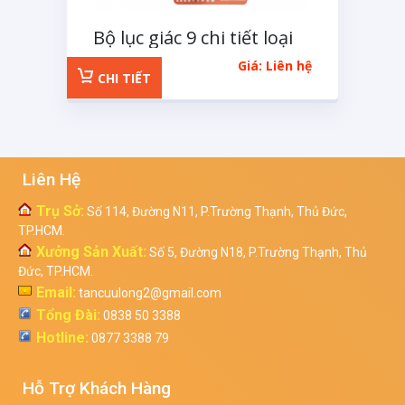
Bộ lục giác 9 chi tiết loại
ngắn
Giá: Liên hệ
CHI TIẾT
Liên Hệ
Trụ Sở:
Số 114, Đường N11, P.Trường Thạnh, Thủ Đức,
TP.HCM.
Xưởng Sản Xuất:
Số 5, Đường N18, P.Trường Thạnh, Thủ
Đức, TP.HCM.
Email:
tancuulong2@gmail.com
Tổng Đài:
0838 50 3388
Hotline:
0877 3388 79
Hỗ Trợ Khách Hàng