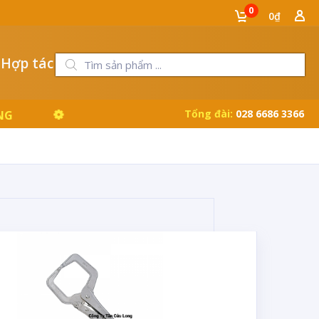
0
0₫
 Hợp tác
Tổng đài:
028 6686 3366
NG