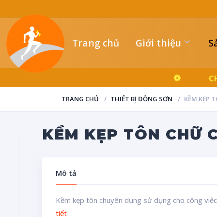
Trang chủ
Giới thiệu
S
C
TRANG CHỦ
THIẾT BỊ ĐỒNG SƠN
KỀM KẸP T
KỀM KẸP TÔN CHỮ C
Mô tả
Kềm kẹp tôn chuyên dụng sử dụng cho công việc 
tiết