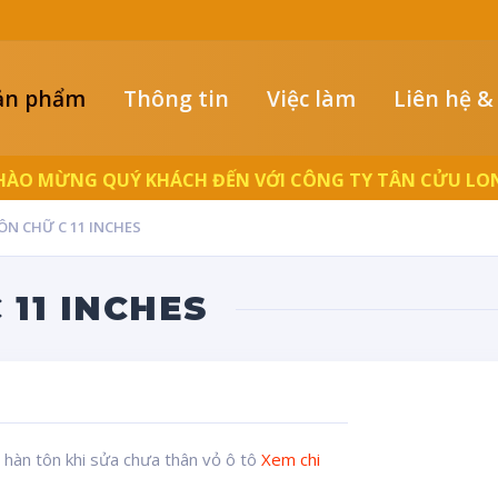
ản phẩm
Thông tin
Việc làm
Liên hệ &
HÀO MỪNG QUÝ KHÁCH ĐẾN VỚI CÔNG TY TÂN CỬU LO
ÔN CHỮ C 11 INCHES
 11 INCHES
hàn tôn khi sửa chưa thân vỏ ô tô
Xem chi