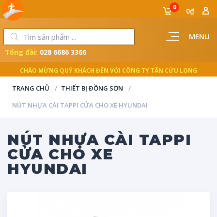
0
0₫
MENU
Tổng đài:
028 6686 3366
CHÀO MỪNG QUÝ KHÁCH ĐẾN VỚI CÔNG TY TÂN CỬU LONG
TRANG CHỦ
THIẾT BỊ ĐỒNG SƠN
NÚT NHỰA CÀI TAPPI CỬA CHO XE HYUNDAI
NÚT NHỰA CÀI TAPPI
CỬA CHO XE
HYUNDAI