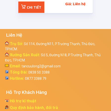
tô loại thông dụng
Giá: Liên hệ
CHI TIẾT
Liên Hệ
Trụ Sở:
Số 114, Đường N11, P.Trường Thạnh, Thủ Đức,
TP.HCM.
Xưởng Sản Xuất:
Số 5, Đường N18, P.Trường Thạnh, Thủ
Đức, TP.HCM.
Email:
tancuulong2@gmail.com
Tổng Đài:
0838 50 3388
Hotline:
0877 3388 79
Hỗ Trợ Khách Hàng
Hỗ trợ kĩ thuật
Quy định bảo hành, đổi trả