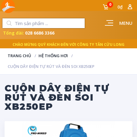
0
0₫
MENU
Tổng đài:
028 6686 3366
CHÀO MỪNG QUÝ KHÁCH ĐẾN VỚI CÔNG TY TÂN CỬU LONG
TRANG CHỦ
HỆ THỐNG HƠI
CUỘN DÂY ĐIỆN TỰ RÚT VÀ ĐÈN SOI XB250EP
CUỘN DÂY ĐIỆN TỰ
RÚT VÀ ĐÈN SOI
XB250EP