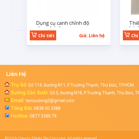
Dụng cụ canh chỉnh độ
Thiế
chụm bánh xe
bán
Chi tiết
Giá: Liên hệ
Chi 
Liên Hệ
Trụ Sở:
Số 114, Đường N11, P.Trường Thạnh, Thủ Đức, TP.HCM.
Xưởng Sản Xuất:
Số 5, Đường N18, P.Trường Thạnh, Thủ Đức, T
Email:
tancuulong2@gmail.com
Tổng Đài:
0838 50 3388
Hotline:
0877 3388 79
©2019 Công ty TNHH Tân Cửu Long, All rights reserved