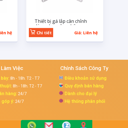
Thiết bị gá lắp cân chỉnh
dùng cho mâm nhôm
Liên hệ
Chi tiết
Giá: Liên hệ
 Làm Việc
Chính Sách Công Ty
 bày:
Điều khoản sử dụng
8h - 18h. T2 - T7
 thuật:
Quy định bán hàng
8h - 18h. T2 - T7
án hàng:
Dành cho đại lý
24/7
 góp ý:
Hệ thống phân phối
24/7