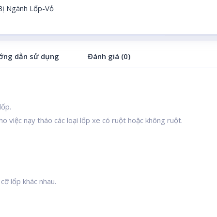
 Bị Ngành Lốp-Vỏ
ớng dẫn sử dụng
Đánh giá (0)
lốp.
o việc nạy tháo các loại lốp xe có ruột hoặc không ruột.
 cỡ lốp khác nhau.