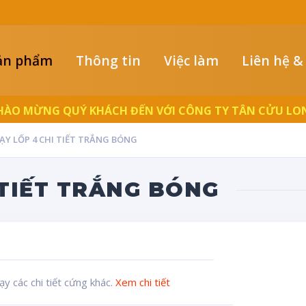
ản phẩm
Thông tin
Việc làm
Liên hệ &
LUÔN ĐỒNG HÀNH CÙNG NGƯỜI THỢ
ẠY LỐP 4 CHI TIẾT TRẮNG BÓNG
 TIẾT TRẮNG BÓNG
y các chi tiết cứng khác.
Xem chi tiết