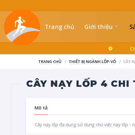
Trang chủ
Giới thiệu
S
TRANG CHỦ
THIẾT BỊ NGÀNH LỐP-VỎ
CÂY N
CÂY NẠY LỐP 4 CHI
Mô tả
Cây nạy lốp đa dụng sử dụng cho việc nạy lốp - nạ