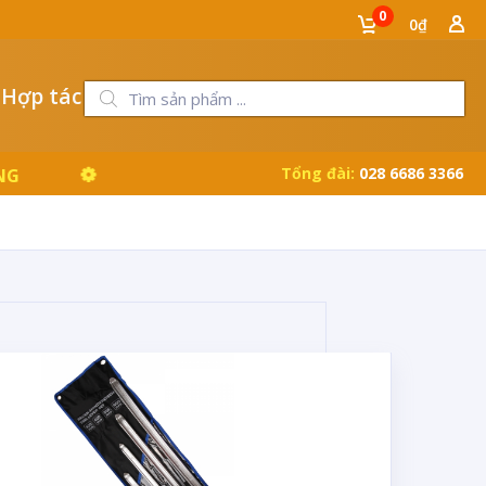
0
0₫
 Hợp tác
Tổng đài:
028 6686 3366