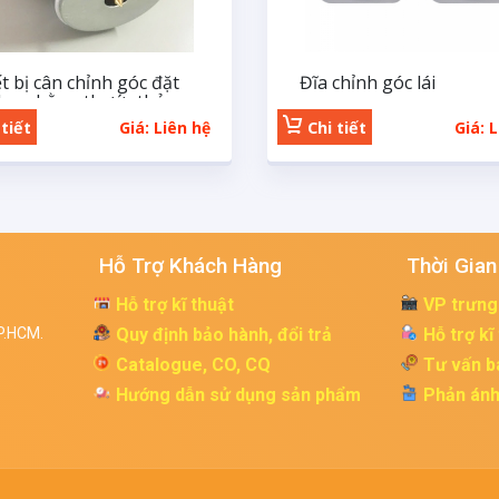
t bị cân chỉnh góc đặt
Đĩa chỉnh góc lái
h xe bằng thước thủy
tiết
Giá: Liên hệ
Chi tiết
Giá: 
Hỗ Trợ Khách Hàng
Thời Gian
Hỗ trợ kĩ thuật
VP trưng
P.HCM.
Quy định bảo hành, đổi trả
Hỗ trợ kĩ
Catalogue, CO, CQ
Tư vấn b
Hướng dẫn sử dụng sản phẩm
Phản ánh