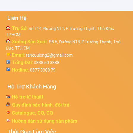
Liên Hệ
Trụ Sở:
Số 114, Đường N11, P.Trường Thạnh, Thủ Đức,
TP.HCM.
Xưởng Sản Xuất:
Số 5, Đường N18, P.Trường Thạnh, Thủ
Đức, TP.HCM.
Email:
tancuulong2@gmail.com
Tổng Đài:
0838 50 3388
Hotline:
0877 3388 79
Hỗ Trợ Khách Hàng
Hỗ trợ kĩ thuật
Quy định bảo hành, đổi trả
Catalogue, CO, CQ
Hướng dẫn sử dụng sản phẩm
Thời Gian Làm Việc