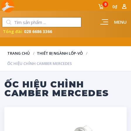
0
0₫
MENU
Tổng đài:
028 6686 3366
LUÔN ĐỒNG HÀNH CÙNG NGƯỜI THỢ
TRANG CHỦ
THIẾT BỊ NGÀNH LỐP-VỎ
ỐC HIỆU CHỈNH CAMBER MERCEDES
ỐC HIỆU CHỈNH
CAMBER MERCEDES