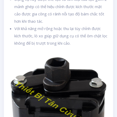
mảnh ghép có thể hiệu chỉnh được kích thước mặt
cảo được gia công có rãnh nỗi tạo độ bám chắc tốt
hơn khi thao tác.
Với khả năng mở rộng hoặc thu lại tùy chỉnh được
kích thước, lò xo giúp giữ dụng cụ có thể ôm chặt lọc
không để bị trượt trong khi cảo.