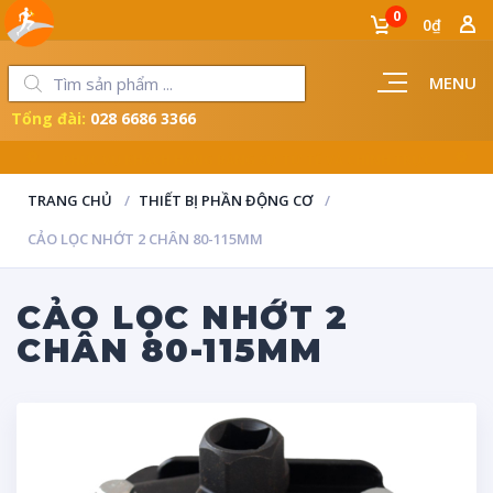
0
0₫
MENU
Tổng đài:
028 6686 3366
PHỤC VỤ KHÁCH HÀNG BẰNG SỰ TỬ TẾ VÀ CHÍNH TRỰC
TRANG CHỦ
THIẾT BỊ PHẦN ĐỘNG CƠ
CẢO LỌC NHỚT 2 CHÂN 80-115MM
CẢO LỌC NHỚT 2
CHÂN 80-115MM