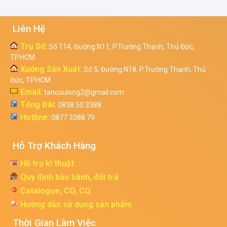
Liên Hệ
Trụ Sở:
Số 114, Đường N11, P.Trường Thạnh, Thủ Đức,
TP.HCM.
Xưởng Sản Xuất:
Số 5, Đường N18, P.Trường Thạnh, Thủ
Đức, TP.HCM.
Email:
tancuulong2@gmail.com
Tổng Đài:
0838 50 3388
Hotline:
0877 3388 79
Hỗ Trợ Khách Hàng
Hỗ trợ kĩ thuật
Quy định bảo hành, đổi trả
Catalogue, CO, CQ
Hướng dẫn sử dụng sản phẩm
Thời Gian Làm Việc