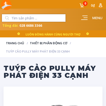
0
0₫
MENU
Tổng đài:
028 6686 3366
LUÔN ĐỒNG HÀNH CÙNG NGƯỜI THỢ
TRANG CHỦ
THIẾT BỊ PHẦN ĐỘNG CƠ
TUÝP CẢO PULLY MÁY PHÁT ĐIỆN 33 CẠNH
TUÝP CẢO PULLY MÁY
PHÁT ĐIỆN 33 CẠNH