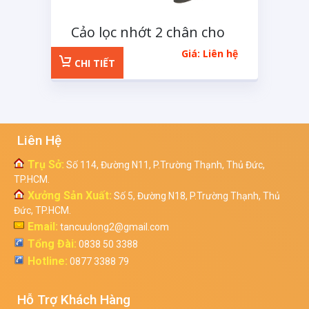
Cảo lọc nhớt 2 chân cho
xe tải
Giá: Liên hệ
CHI TIẾT
Liên Hệ
Trụ Sở:
Số 114, Đường N11, P.Trường Thạnh, Thủ Đức,
TP.HCM.
Xưởng Sản Xuất:
Số 5, Đường N18, P.Trường Thạnh, Thủ
Đức, TP.HCM.
Email:
tancuulong2@gmail.com
Tổng Đài:
0838 50 3388
Hotline:
0877 3388 79
Hỗ Trợ Khách Hàng