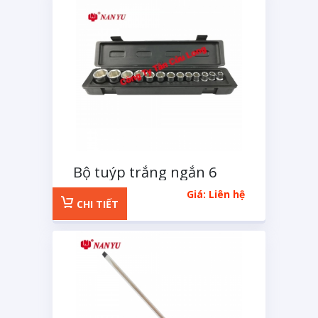
Bộ tuýp trắng ngắn 6
cạnh 1/2 inchs 14 chi tiết
Giá: Liên hệ
CHI TIẾT