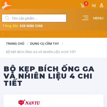
0
0₫
MENU
Tổng đài:
028 6686 3366
LUÔN ĐỒNG HÀNH CÙNG NGƯỜI THỢ
TRANG CHỦ
DỤNG CỤ CẦM TAY
BỘ KẸP BÍCH ỐNG GA VÀ NHIÊN LIỆU 4 CHI TIẾT
BỘ KẸP BÍCH ỐNG GA
VÀ NHIÊN LIỆU 4 CHI
TIẾT