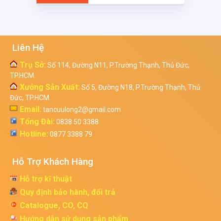
Liên Hệ
Trụ Sở:
Số 114, Đường N11, P.Trường Thạnh, Thủ Đức,
TP.HCM.
Xưởng Sản Xuất:
Số 5, Đường N18, P.Trường Thạnh, Thủ
Đức, TP.HCM.
Email:
tancuulong2@gmail.com
Tổng Đài:
0838 50 3388
Hotline:
0877 3388 79
Hỗ Trợ Khách Hàng
Hỗ trợ kĩ thuật
Quy định bảo hành, đổi trả
Catalogue, CO, CQ
Hướng dẫn sử dụng sản phẩm