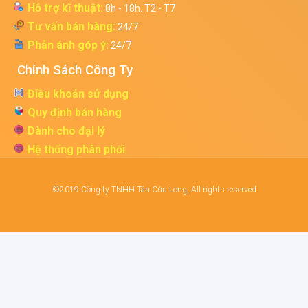
Hỗ trợ kĩ thuật:
8h - 18h. T2 - T7
Tư vấn bán hàng:
24/7
Phản ánh góp ý:
24/7
Chính Sách Công Ty
Điều khoản sử dụng
Quy định bán hàng
Dành cho đại lý
Hệ thống phân phối
©2019 Công ty TNHH Tân Cửu Long, All rights reserved
Điện thoại
Gmail
Zalo
Bản đồ