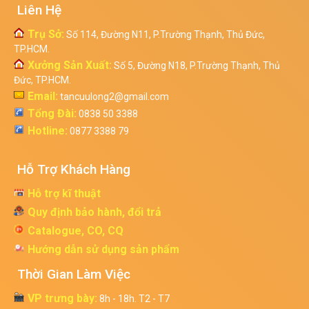
Liên Hệ
Trụ Sở:
Số 114, Đường N11, P.Trường Thạnh, Thủ Đức,
TP.HCM.
Xưởng Sản Xuất:
Số 5, Đường N18, P.Trường Thạnh, Thủ
Đức, TP.HCM.
Email:
tancuulong2@gmail.com
Tổng Đài:
0838 50 3388
Hotline:
0877 3388 79
Hỗ Trợ Khách Hàng
Hỗ trợ kĩ thuật
Quy định bảo hành, đổi trả
Catalogue, CO, CQ
Hướng dẫn sử dụng sản phẩm
Thời Gian Làm Việc
VP trưng bày:
8h - 18h. T2 - T7