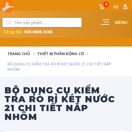
0
0₫
MENU
Tổng đài:
028 6686 3366
LUÔN ĐỒNG HÀNH CÙNG NGƯỜI THỢ
TRANG CHỦ
THIẾT BỊ PHẦN ĐỘNG CƠ
BỘ DỤNG CỤ KIỂM TRA RÒ RỈ KÉT NƯỚC 21 CHI TIẾT NẮP
NHÔM
BỘ DỤNG CỤ KIỂM
TRA RÒ RỈ KÉT NƯỚC
21 CHI TIẾT NẮP
NHÔM