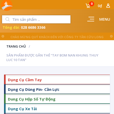
0
0₫
MENU
Tổng đài:
028 6686 3366
LUÔN ĐỒNG HÀNH CÙNG NGƯỜI THỢ
TRANG CHỦ
SẢN PHẨM ĐƯỢC GẮN THẺ “TAY BOM NAN KHUNG THUY
LUC 10 TAN”
Dụng Cụ Cầm Tay
Dụng Cụ Dùng Pin- Cần Lực
Dung Cụ Hộp Số Tự Động
Dụng Cụ Xe Tải