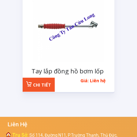
Tay lắp đồng hồ bơm lốp
MADA
Giá: Liên hệ
CHI TIẾT
Liên Hệ
Trụ Sở:
Số 114, Đường N11, P.Trường Thạnh, Thủ Đức,