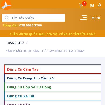
0
0₫
MENU
Tổng đài:
028 6686 3366
CHÀO MỪNG QUÝ KHÁCH ĐẾN VỚI CÔNG TY TÂN CỬU LONG
TRANG CHỦ
SẢN PHẨM ĐƯỢC GẮN THẺ “TAY BOM LOP DAI LOAN”
Dụng Cụ Cầm Tay
Dụng Cụ Dùng Pin- Cần Lực
Dung Cụ Hộp Số Tự Động
Dụng Cụ Xe Tải
Động Cơ Dầu