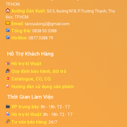
TP.HCM.
Xưởng Sản Xuất:
Số 5, Đường N18, P.Trường Thạnh, Thủ
Đức, TP.HCM.
Email:
tancuulong2@gmail.com
Tổng Đài:
0838 50 3388
Hotline:
0877 3388 79
Hỗ Trợ Khách Hàng
Hỗ trợ kĩ thuật
Quy định bảo hành, đổi trả
Catalogue, CO, CQ
Hướng dẫn sử dụng sản phẩm
Thời Gian Làm Việc
VP trưng bày:
8h - 18h. T2 - T7
Hỗ trợ kĩ thuật:
8h - 18h. T2 - T7
Tư vấn bán hàng:
24/7