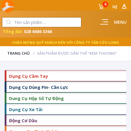
0
0₫
MENU
Tổng đài:
028 6686 3366
CHÀO MỪNG QUÝ KHÁCH ĐẾN VỚI CÔNG TY TÂN CỬU LONG
TRANG CHỦ
SẢN PHẨM ĐƯỢC GẮN THẺ “KEM THUONG”
Dụng Cụ Cầm Tay
Dụng Cụ Dùng Pin- Cần Lực
Dung Cụ Hộp Số Tự Động
Dụng Cụ Xe Tải
Động Cơ Dầu