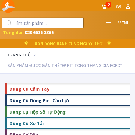
0
0₫
MENU
Tổng đài:
028 6686 3366
LUÔN ĐỒNG HÀNH CÙNG NGƯỜI THỢ
TRANG CHỦ
SẢN PHẨM ĐƯỢC GẮN THẺ “EP PIT TONG THANG DIA FORD”
Dụng Cụ Cầm Tay
Dụng Cụ Dùng Pin- Cần Lực
Dung Cụ Hộp Số Tự Động
Dụng Cụ Xe Tải
Động Cơ Dầu