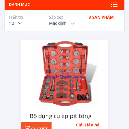
DANH MỤC
Hiển thị
Sắp xếp
3 SẢN PHẨM
12
Mặc định
Bộ dụng cụ ép pít tông
thắng đĩa ô tô 40 chi tiết
Giá: Liên hệ
CHI TIẾT