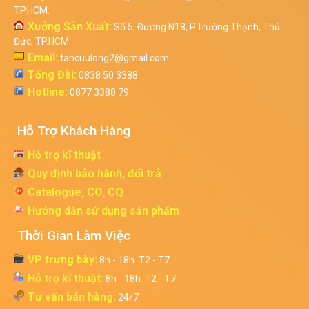
TP.HCM.
Xưởng Sản Xuất:
Số 5, Đường N18, P.Trường Thạnh, Thủ
Đức, TP.HCM.
Email:
tancuulong2@gmail.com
Tổng Đài:
0838 50 3388
Hotline:
0877 3388 79
Hỗ Trợ Khách Hàng
Hỗ trợ kĩ thuật
Quy định bảo hành, đổi trả
Catalogue, CO, CQ
Hướng dẫn sử dụng sản phẩm
Thời Gian Làm Việc
VP trưng bày:
8h - 18h. T2 - T7
Hỗ trợ kĩ thuật:
8h - 18h. T2 - T7
Tư vấn bán hàng:
24/7