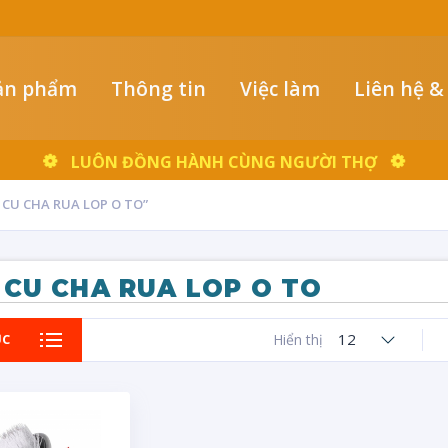
ản phẩm
Thông tin
Việc làm
Liên hệ &
LUÔN ĐỒNG HÀNH CÙNG NGƯỜI THỢ
CU CHA RUA LOP O TO”
CU CHA RUA LOP O TO
12
ỤC
Hiển thị