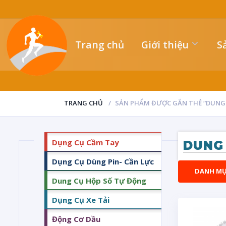
Trang chủ
Giới thiệu
S
TRANG CHỦ
SẢN PHẨM ĐƯỢC GẮN THẺ “DUNG 
Dụng Cụ Cầm Tay
DUNG 
Dụng Cụ Dùng Pin- Cần Lực
DANH M
Dung Cụ Hộp Số Tự Động
Dụng Cụ Xe Tải
Động Cơ Dầu