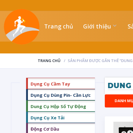
Trang chủ
Giới thiệu
S
TRANG CHỦ
SẢN PHẨM ĐƯỢC GẮN THẺ “DUNG 
Dụng Cụ Cầm Tay
DUNG
Dụng Cụ Dùng Pin- Cần Lực
DANH M
Dung Cụ Hộp Số Tự Động
Dụng Cụ Xe Tải
Động Cơ Dầu