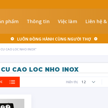
ản phẩm
Thông tin
Việc làm
Liên hệ &
LUÔN ĐỒNG HÀNH CÙNG NGƯỜI THỢ
CU CAO LOC NHO INOX”
 CU CAO LOC NHO INOX
12
ỤC
Hiển thị