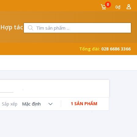
0
0₫
 Hợp tác
Tổng đài:
028 6686 3366
Mặc định
1 SẢN PHẨM
Sắp xếp