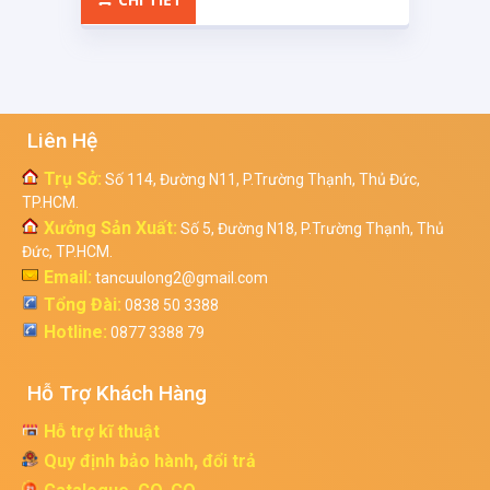
Liên Hệ
Trụ Sở:
Số 114, Đường N11, P.Trường Thạnh, Thủ Đức,
TP.HCM.
Xưởng Sản Xuất:
Số 5, Đường N18, P.Trường Thạnh, Thủ
Đức, TP.HCM.
Email:
tancuulong2@gmail.com
Tổng Đài:
0838 50 3388
Hotline:
0877 3388 79
Hỗ Trợ Khách Hàng
Hỗ trợ kĩ thuật
Quy định bảo hành, đổi trả