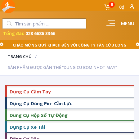
0
0₫
MENU
Tổng đài:
028 6686 3366
CHÀO MỪNG QUÝ KHÁCH ĐẾN VỚI CÔNG TY TÂN CỬU LONG
TRANG CHỦ
SẢN PHẨM ĐƯỢC GẮN THẺ “DUNG CU BOM NHOT MAY”
Dụng Cụ Cầm Tay
Dụng Cụ Dùng Pin- Cần Lực
Dung Cụ Hộp Số Tự Động
Dụng Cụ Xe Tải
Động Cơ Dầu