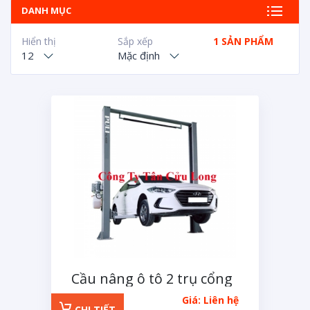
DANH MỤC
Hiển thị
Sắp xếp
1 SẢN PHẨM
12
Mặc định
Cầu nâng ô tô 2 trụ cổng
trên
Giá: Liên hệ
CHI TIẾT