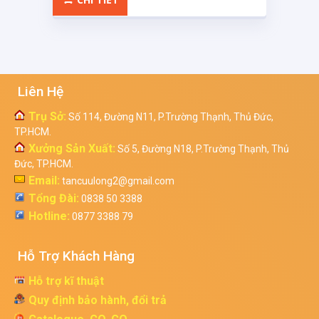
Liên Hệ
Trụ Sở:
Số 114, Đường N11, P.Trường Thạnh, Thủ Đức,
TP.HCM.
Xưởng Sản Xuất:
Số 5, Đường N18, P.Trường Thạnh, Thủ
Đức, TP.HCM.
Email:
tancuulong2@gmail.com
Tổng Đài:
0838 50 3388
Hotline:
0877 3388 79
Hỗ Trợ Khách Hàng
Hỗ trợ kĩ thuật
Quy định bảo hành, đổi trả