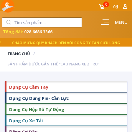
0
0₫
MENU
Tổng đài:
028 6686 3366
CHÀO MỪNG QUÝ KHÁCH ĐẾN VỚI CÔNG TY TÂN CỬU LONG
TRANG CHỦ
SẢN PHẨM ĐƯỢC GẮN THẺ “CAU NANG XE 2 TRU”
Dụng Cụ Cầm Tay
Dụng Cụ Dùng Pin- Cần Lực
Dung Cụ Hộp Số Tự Động
Dụng Cụ Xe Tải
Động Cơ Dầu