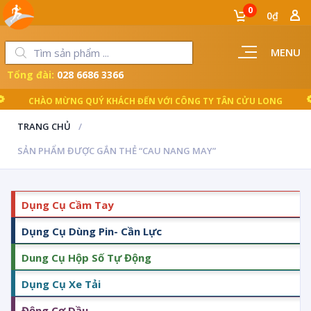
0
0₫
MENU
Tổng đài:
028 6686 3366
CHÀO MỪNG QUÝ KHÁCH ĐẾN VỚI CÔNG TY TÂN CỬU LONG
TRANG CHỦ
SẢN PHẨM ĐƯỢC GẮN THẺ “CAU NANG MAY”
Dụng Cụ Cầm Tay
Dụng Cụ Dùng Pin- Cần Lực
Dung Cụ Hộp Số Tự Động
Dụng Cụ Xe Tải
Động Cơ Dầu