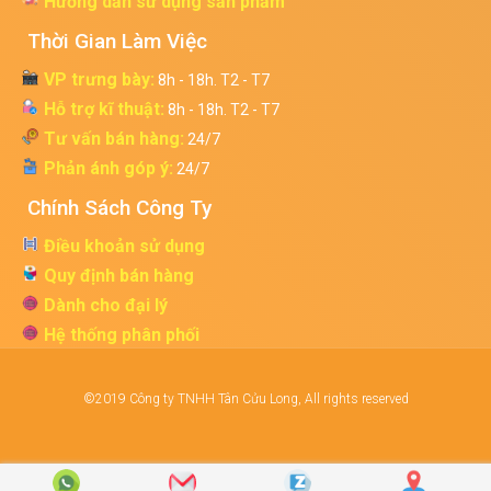
Hướng dẫn sử dụng sản phẩm
Thời Gian Làm Việc
VP trưng bày:
8h - 18h. T2 - T7
Hỗ trợ kĩ thuật:
8h - 18h. T2 - T7
Tư vấn bán hàng:
24/7
Phản ánh góp ý:
24/7
Chính Sách Công Ty
Điều khoản sử dụng
Quy định bán hàng
Dành cho đại lý
Hệ thống phân phối
©2019 Công ty TNHH Tân Cửu Long, All rights reserved