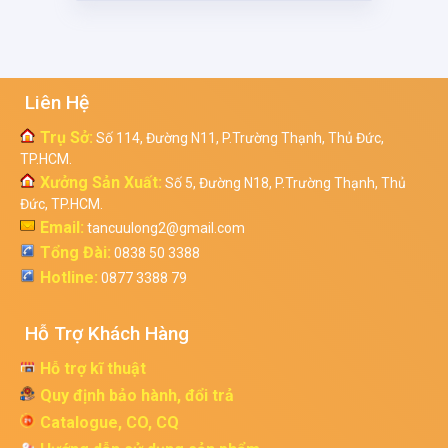
Liên Hệ
Trụ Sở:
Số 114, Đường N11, P.Trường Thạnh, Thủ Đức,
TP.HCM.
Xưởng Sản Xuất:
Số 5, Đường N18, P.Trường Thạnh, Thủ
Đức, TP.HCM.
Email:
tancuulong2@gmail.com
Tổng Đài:
0838 50 3388
Hotline:
0877 3388 79
Hỗ Trợ Khách Hàng
Hỗ trợ kĩ thuật
Quy định bảo hành, đổi trả
Catalogue, CO, CQ