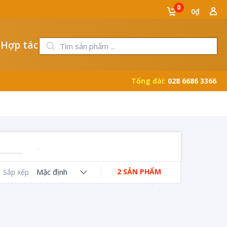
0
0₫
 Hợp tác
Tổng đài:
028 6686 3366
Mặc định
2 SẢN PHẨM
Sắp xếp