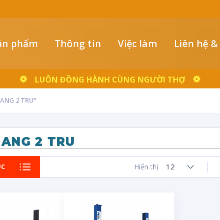
ản phẩm
Thông tin
Việc làm
Liên hệ &
LUÔN ĐỒNG HÀNH CÙNG NGƯỜI THỢ
ANG 2 TRU”
ANG 2 TRU
12
ỤC
Hiển thị