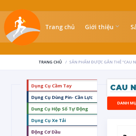
Trang chủ
Giới thiệu
S
TRANG CHỦ
SẢN PHẨM ĐƯỢC GẮN THẺ “CAU N
Dụng Cụ Cầm Tay
CAU N
Dụng Cụ Dùng Pin- Cần Lực
DANH M
Dung Cụ Hộp Số Tự Động
Dụng Cụ Xe Tải
Động Cơ Dầu