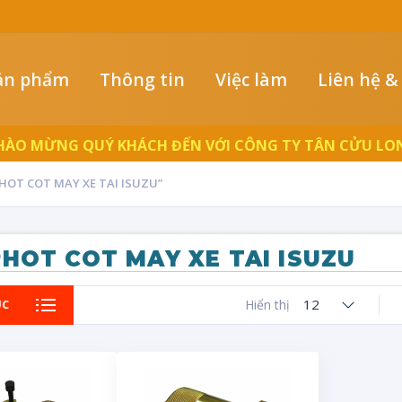
ản phẩm
Thông tin
Việc làm
Liên hệ &
HÀO MỪNG QUÝ KHÁCH ĐẾN VỚI CÔNG TY TÂN CỬU LO
OT COT MAY XE TAI ISUZU”
HOT COT MAY XE TAI ISUZU
12
ỤC
Hiển thị