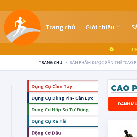
Trang chủ
Giới thiệu
S
C
TRANG CHỦ
SẢN PHẨM ĐƯỢC GẮN THẺ “CAO PH
Dụng Cụ Cầm Tay
CAO P
Dụng Cụ Dùng Pin- Cần Lực
DANH M
Dung Cụ Hộp Số Tự Động
Dụng Cụ Xe Tải
Động Cơ Dầu