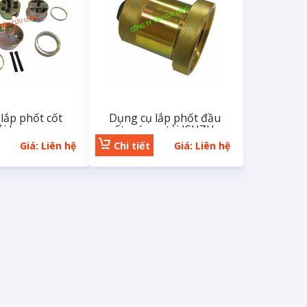
lắp phốt cốt
Dụng cụ lắp phốt đầu
ải Isuzu
cốt máy xe tải ISUZU
Giá: Liên hệ
Chi tiết
Giá: Liên hệ