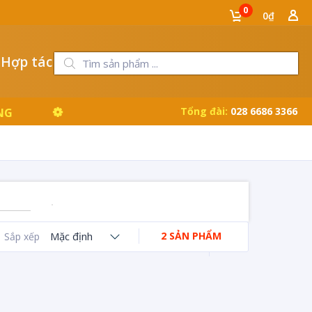
0
0₫
 Hợp tác
Tổng đài:
028 6686 3366
NG
Mặc định
2 SẢN PHẨM
Sắp xếp