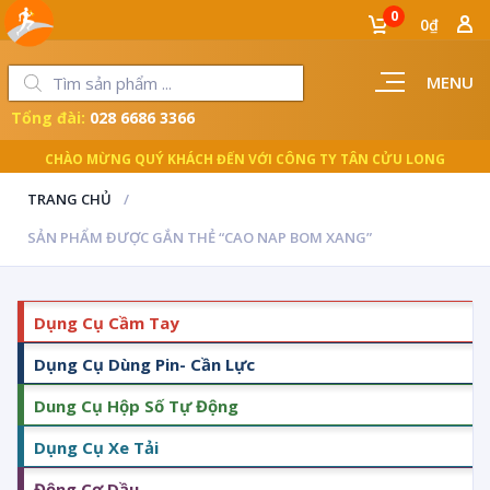
0
0₫
MENU
Tổng đài:
028 6686 3366
CHÀO MỪNG QUÝ KHÁCH ĐẾN VỚI CÔNG TY TÂN CỬU LONG
TRANG CHỦ
SẢN PHẨM ĐƯỢC GẮN THẺ “CAO NAP BOM XANG”
Dụng Cụ Cầm Tay
Dụng Cụ Dùng Pin- Cần Lực
Dung Cụ Hộp Số Tự Động
Dụng Cụ Xe Tải
Động Cơ Dầu