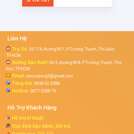
Liên Hệ
Trụ Sở:
Số 114, Đường N11, P.Trường Thạnh, Thủ Đức,
TP.HCM.
Xưởng Sản Xuất:
Số 5, Đường N18, P.Trường Thạnh, Thủ
Đức, TP.HCM.
Email:
tancuulong2@gmail.com
Tổng Đài:
0838 50 3388
Hotline:
0877 3388 79
Hỗ Trợ Khách Hàng
Hỗ trợ kĩ thuật
Quy định bảo hành, đổi trả