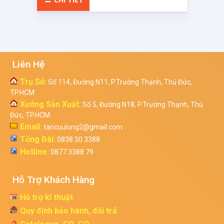
Liên Hệ
Trụ Sở:
Số 114, Đường N11, P.Trường Thạnh, Thủ Đức,
TP.HCM.
Xưởng Sản Xuất:
Số 5, Đường N18, P.Trường Thạnh, Thủ
Đức, TP.HCM.
Email:
tancuulong2@gmail.com
Tổng Đài:
0838 50 3388
Hotline:
0877 3388 79
Hỗ Trợ Khách Hàng
Hỗ trợ kĩ thuật
Quy định bảo hành, đổi trả