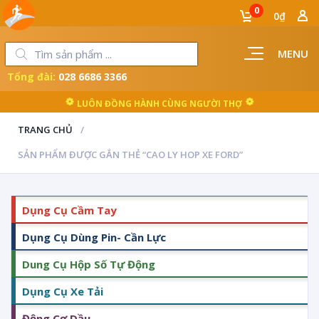
0
0₫
MENU
Tổng đài:
028 6686 3366
LUÔN ĐỒNG HÀNH CÙNG NGƯỜI THỢ
TRANG CHỦ
SẢN PHẨM ĐƯỢC GẮN THẺ “CAO LY HOP XE FORD”
Dụng Cụ Cầm Tay
Dụng Cụ Dùng Pin- Cần Lực
Dung Cụ Hộp Số Tự Động
Dụng Cụ Xe Tải
Động Cơ Dầu