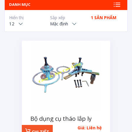
DANH MỤC
Hiển thị
Sắp xếp
1 SẢN PHẨM
12
Mặc định
Bộ dụng cụ tháo lắp ly
hợp kép chuyên cho các
Giá: Liên hệ
dòng xe Ford
CHI TIẾT