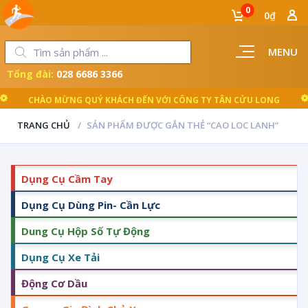
0
0₫
MENU
Tổng đài:
028 6686 3366
CHÀO MỪNG QUÝ KHÁCH ĐẾN VỚI CÔNG TY TÂN CỬU LONG
TRANG CHỦ
SẢN PHẨM ĐƯỢC GẮN THẺ “CAO LOC LANH”
Dụng Cụ Cầm Tay
Dụng Cụ Dùng Pin- Cần Lực
Dung Cụ Hộp Số Tự Động
Dụng Cụ Xe Tải
Động Cơ Dầu