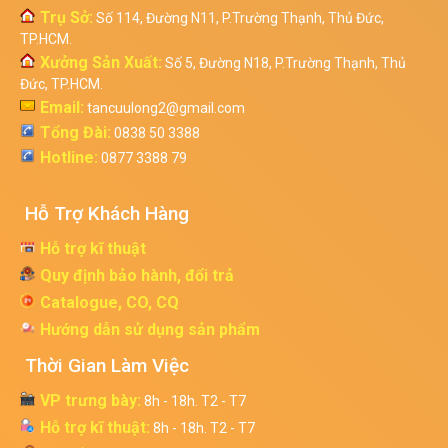
Trụ Sở:
Số 114, Đường N11, P.Trường Thạnh, Thủ Đức,
TP.HCM.
Xưởng Sản Xuất:
Số 5, Đường N18, P.Trường Thạnh, Thủ
Đức, TP.HCM.
Email:
tancuulong2@gmail.com
Tổng Đài:
0838 50 3388
Hotline:
0877 3388 79
Hỗ Trợ Khách Hàng
Hỗ trợ kĩ thuật
Quy định bảo hành, đổi trả
Catalogue, CO, CQ
Hướng dẫn sử dụng sản phẩm
Thời Gian Làm Việc
VP trưng bày:
8h - 18h. T2 - T7
Hỗ trợ kĩ thuật:
8h - 18h. T2 - T7