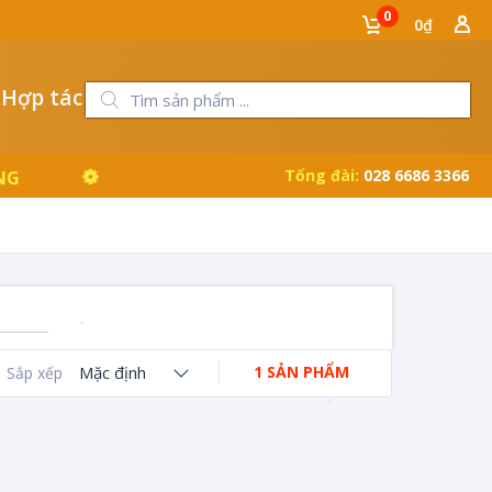
0
0₫
 Hợp tác
Tổng đài:
028 6686 3366
NG
Mặc định
1 SẢN PHẨM
Sắp xếp