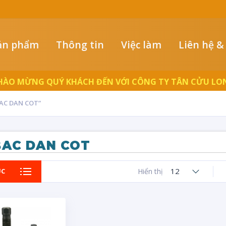
ản phẩm
Thông tin
Việc làm
Liên hệ &
HÀO MỪNG QUÝ KHÁCH ĐẾN VỚI CÔNG TY TÂN CỬU LO
AC DAN COT”
BAC DAN COT
12
ỤC
Hiển thị