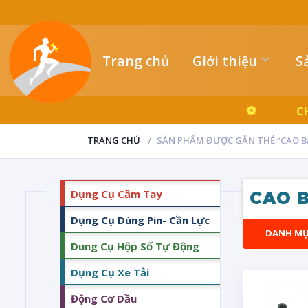
Trang chủ
Giới thiệu
S
C
TRANG CHỦ
SẢN PHẨM ĐƯỢC GẮN THẺ “CAO B
Dụng Cụ Cầm Tay
CAO 
Dụng Cụ Dùng Pin- Cần Lực
DANH M
Dung Cụ Hộp Số Tự Động
Dụng Cụ Xe Tải
Động Cơ Dầu