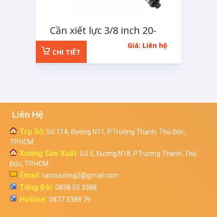
Cần xiết lực 3/8 inch 20-
110Nm Kingtony
Giá: Liên hệ
CHI TIẾT
Liên Hệ
Trụ Sở:
Số 114, Đường N11, P.Trường Thạnh, Thủ Đức,
TP.HCM.
Xưởng Sản Xuất:
Số 5, Đường N18, P.Trường Thạnh, Thủ
Đức, TP.HCM.
Email:
tancuulong2@gmail.com
Tổng Đài:
0838 50 3388
Hotline:
0877 3388 79