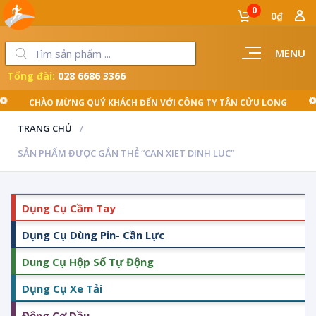
0
0₫
MENU
Tổng đài:
028 6686 3366
CHÀO MỪNG QUÝ KHÁCH ĐẾN VỚI CÔNG TY TÂN CỬU LONG
TRANG CHỦ
SẢN PHẨM ĐƯỢC GẮN THẺ “CAN XIET DINH LUC”
Dụng Cụ Cầm Tay
Dụng Cụ Dùng Pin- Cần Lực
Dung Cụ Hộp Số Tự Động
Dụng Cụ Xe Tải
Động Cơ Dầu