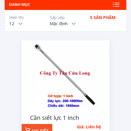
DANH MỤC
Hiển thị
Sắp xếp
5 SẢN PHẨM
12
Mặc định
Cần siết lực 1 inch
Kingtony 200-1000Nm
Giá: Liên hệ
CHI TIẾT