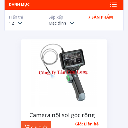
DANH MỤC
Hiển thị
Sắp xếp
7 SẢN PHẨM
12
Mặc định
Camera nội soi góc rộng
Avanline 2.8mm
Giá: Liên hệ
CHI TIẾT