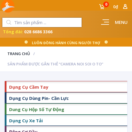
0
0₫
MENU
Tổng đài:
028 6686 3366
LUÔN ĐỒNG HÀNH CÙNG NGƯỜI THỢ
TRANG CHỦ
SẢN PHẨM ĐƯỢC GẮN THẺ “CAMERA NOI SOI O TO”
Dụng Cụ Cầm Tay
Dụng Cụ Dùng Pin- Cần Lực
Dung Cụ Hộp Số Tự Động
Dụng Cụ Xe Tải
Động Cơ Dầu