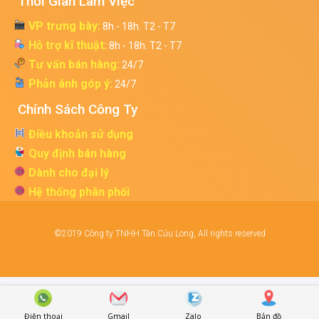
Thời Gian Làm Việc
VP trưng bày:
8h - 18h. T2 - T7
Hỗ trợ kĩ thuật:
8h - 18h. T2 - T7
Tư vấn bán hàng:
24/7
Phản ánh góp ý:
24/7
Chính Sách Công Ty
Điều khoản sử dụng
Quy định bán hàng
Dành cho đại lý
Hệ thống phân phối
©2019 Công ty TNHH Tân Cửu Long, All rights reserved
Điện thoại
Gmail
Zalo
Bản đồ