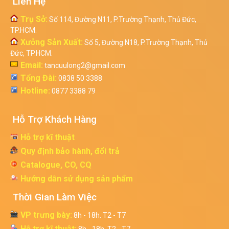
Liên Hệ
Trụ Sở:
Số 114, Đường N11, P.Trường Thạnh, Thủ Đức,
TP.HCM.
Xưởng Sản Xuất:
Số 5, Đường N18, P.Trường Thạnh, Thủ
Đức, TP.HCM.
Email:
tancuulong2@gmail.com
Tổng Đài:
0838 50 3388
Hotline:
0877 3388 79
Hỗ Trợ Khách Hàng
Hỗ trợ kĩ thuật
Quy định bảo hành, đổi trả
Catalogue, CO, CQ
Hướng dẫn sử dụng sản phẩm
Thời Gian Làm Việc
VP trưng bày:
8h - 18h. T2 - T7
Hỗ trợ kĩ thuật: