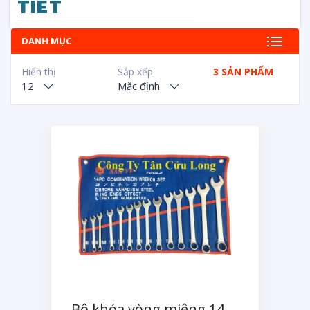
TIET
DANH MỤC
Hiển thị
Sắp xếp
3 SẢN PHẨM
12
Mặc định
Bộ khóa vòng miệng 14