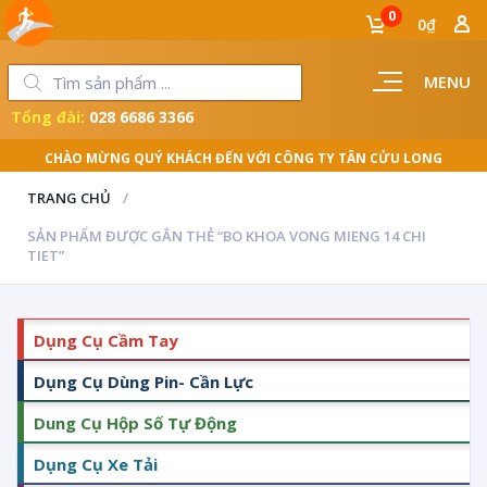
0
0₫
MENU
Tổng đài:
028 6686 3366
CHÀO MỪNG QUÝ KHÁCH ĐẾN VỚI CÔNG TY TÂN CỬU LONG
TRANG CHỦ
SẢN PHẨM ĐƯỢC GẮN THẺ “BO KHOA VONG MIENG 14 CHI
TIET”
Dụng Cụ Cầm Tay
Dụng Cụ Dùng Pin- Cần Lực
Dung Cụ Hộp Số Tự Động
Dụng Cụ Xe Tải