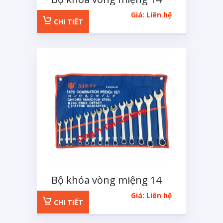
chi tiết 8-24 loại mạ bóng
Giá: Liên hệ
giá rẻ
CHI TIẾT
Bộ khóa vòng miệng 14
chi tiết 8-24mm
Giá: Liên hệ
CHI TIẾT