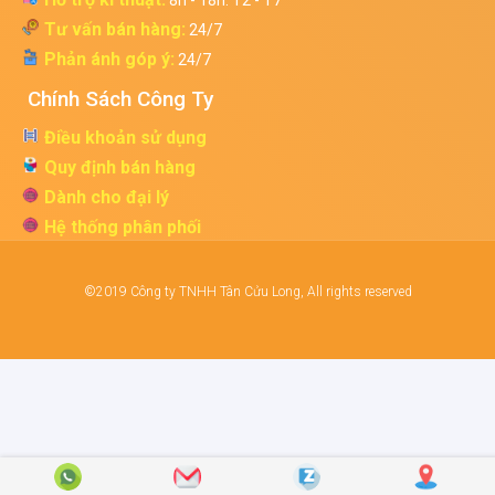
8h - 18h. T2 - T7
Tư vấn bán hàng:
24/7
Phản ánh góp ý:
24/7
Chính Sách Công Ty
Điều khoản sử dụng
Quy định bán hàng
Dành cho đại lý
Hệ thống phân phối
©2019 Công ty TNHH Tân Cửu Long, All rights reserved
Điện thoại
Gmail
Zalo
Bản đồ