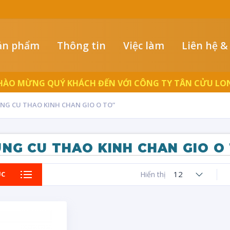
ản phẩm
Thông tin
Việc làm
Liên hệ &
HÀO MỪNG QUÝ KHÁCH ĐẾN VỚI CÔNG TY TÂN CỬU LO
NG CU THAO KINH CHAN GIO O TO”
NG CU THAO KINH CHAN GIO O
12
ỤC
Hiển thị