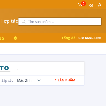
0
0₫
 Hợp tác
Tổng đài:
028 6686 3366
NG
 TO
Mặc định
1 SẢN PHẨM
Sắp xếp