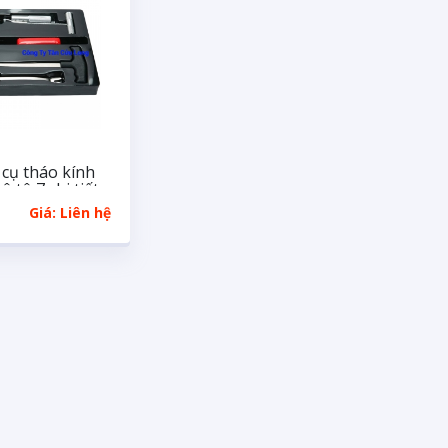
cụ tháo kính
ô tô 7 chi tiết
Giá: Liên hệ