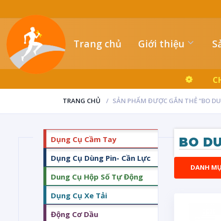
Trang chủ
Giới thiệu
S
C
TRANG CHỦ
SẢN PHẨM ĐƯỢC GẮN THẺ “BO DU
Dụng Cụ Cầm Tay
BO DU
Dụng Cụ Dùng Pin- Cần Lực
DANH M
Dung Cụ Hộp Số Tự Động
Dụng Cụ Xe Tải
Động Cơ Dầu