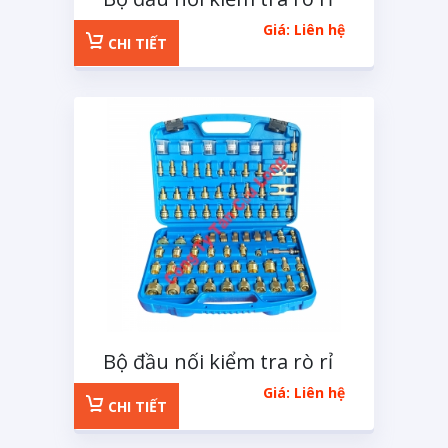
hệ thống lạnh 77 chi tiết
Giá: Liên hệ
CHI TIẾT
Bộ đầu nối kiểm tra rò rỉ
hệ thống lạnh dành cho
Giá: Liên hệ
xe châu á
CHI TIẾT