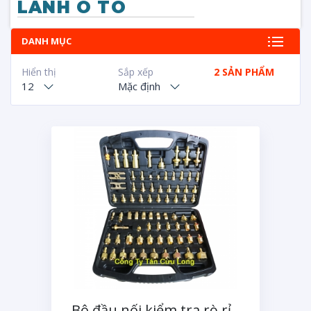
LANH O TO
DANH MỤC
Hiển thị
Sắp xếp
2 SẢN PHẨM
12
Mặc định
Bộ đầu nối kiểm tra rò rỉ