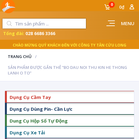
0
0₫
MENU
Tổng đài:
028 6686 3366
CHÀO MỪNG QUÝ KHÁCH ĐẾN VỚI CÔNG TY TÂN CỬU LONG
TRANG CHỦ
SẢN PHẨM ĐƯỢC GẮN THẺ “BO DAU NOI THU KIN HE THONG
LANH O TO”
Dụng Cụ Cầm Tay
Dụng Cụ Dùng Pin- Cần Lực
Dung Cụ Hộp Số Tự Động
Dụng Cụ Xe Tải