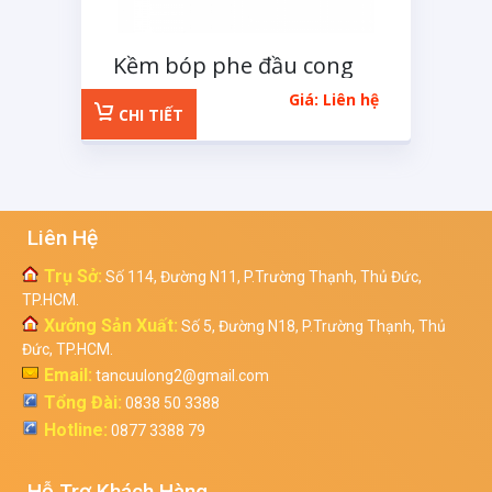
Kềm bóp phe đầu cong
125mm
Giá: Liên hệ
CHI TIẾT
Liên Hệ
Trụ Sở:
Số 114, Đường N11, P.Trường Thạnh, Thủ Đức,
TP.HCM.
Xưởng Sản Xuất:
Số 5, Đường N18, P.Trường Thạnh, Thủ
Đức, TP.HCM.
Email:
tancuulong2@gmail.com
Tổng Đài:
0838 50 3388
Hotline:
0877 3388 79
Hỗ Trợ Khách Hàng