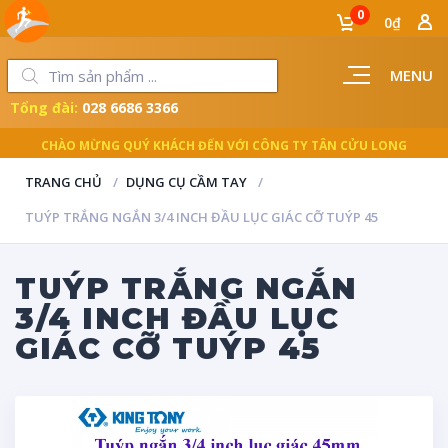
0
0₫
MENU
Tổng đài:
028 6686 3366
LUÔN ĐỒNG HÀNH CÙNG NGƯỜI THỢ
TRANG CHỦ
DỤNG CỤ CẦM TAY
TUÝP TRẮNG NGẮN 3/4 INCH ĐẦU LỤC GIÁC CỠ TUÝP 45
TUÝP TRẮNG NGẮN
3/4 INCH ĐẦU LỤC
GIÁC CỠ TUÝP 45