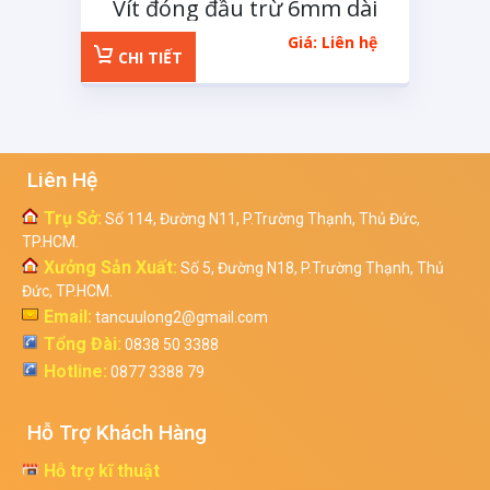
Vít đóng đầu trừ 6mm dài
100mm
Giá: Liên hệ
CHI TIẾT
Liên Hệ
Trụ Sở:
Số 114, Đường N11, P.Trường Thạnh, Thủ Đức,
TP.HCM.
Xưởng Sản Xuất:
Số 5, Đường N18, P.Trường Thạnh, Thủ
Đức, TP.HCM.
Email:
tancuulong2@gmail.com
Tổng Đài:
0838 50 3388
Hotline:
0877 3388 79
Hỗ Trợ Khách Hàng
Hỗ trợ kĩ thuật