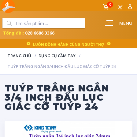
0
0₫
MENU
Tổng đài:
028 6686 3366
LUÔN ĐỒNG HÀNH CÙNG NGƯỜI THỢ
TRANG CHỦ
DỤNG CỤ CẦM TAY
TUÝP TRẮNG NGẮN 3/4 INCH ĐẦU LỤC GIÁC CỠ TUÝP 24
TUÝP TRẮNG NGẮN
3/4 INCH ĐẦU LỤC
GIÁC CỠ TUÝP 24