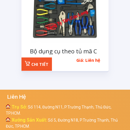
Bộ dụng cụ theo tủ mã C
14 chi tiết
Giá: Liên hệ
CHI TIẾT
Liên Hệ
Trụ Sở:
Số 114, Đường N11, P.Trường Thạnh, Thủ Đức,
TP.HCM.
Xưởng Sản Xuất:
Số 5, Đường N18, P.Trường Thạnh, Thủ
Đức, TP.HCM.