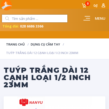
0
0₫
MENU
Tổng đài:
028 6686 3366
LUÔN ĐỒNG HÀNH CÙNG NGƯỜI THỢ
TRANG CHỦ
DỤNG CỤ CẦM TAY
TUÝP TRẮNG DÀI 12 CẠNH LOẠI 1/2 INCH 23MM
TUÝP TRẮNG DÀI 12
CẠNH LOẠI 1/2 INCH
23MM