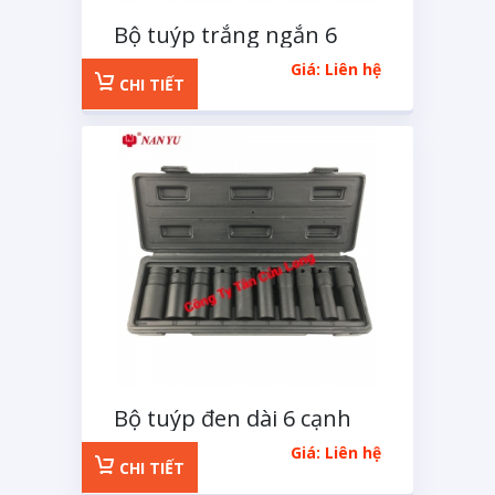
Bộ tuýp trắng ngắn 6
cạnh 1/2 inchs 11 chi tiết
Giá: Liên hệ
CHI TIẾT
Bộ tuýp đen dài 6 cạnh
1/2 inchs 11 chi tiết
Giá: Liên hệ
CHI TIẾT