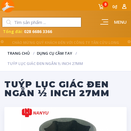
0
0₫
MENU
Tổng đài:
028 6686 3366
LUÔN ĐỒNG HÀNH CÙNG NGƯỜI THỢ
TRANG CHỦ
DỤNG CỤ CẦM TAY
TUÝP LỤC GIÁC ĐEN NGẮN ½ INCH 27MM
TUÝP LỤC GIÁC ĐEN
NGẮN ½ INCH 27MM