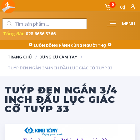
0
0₫
MENU
Tổng đài:
028 6686 3366
LUÔN ĐỒNG HÀNH CÙNG NGƯỜI THỢ
TRANG CHỦ
DỤNG CỤ CẦM TAY
TUÝP ĐEN NGẮN 3/4 INCH ĐẦU LỤC GIÁC CỠ TUÝP 33
TUÝP ĐEN NGẮN 3/4
INCH ĐẦU LỤC GIÁC
CỠ TUÝP 33