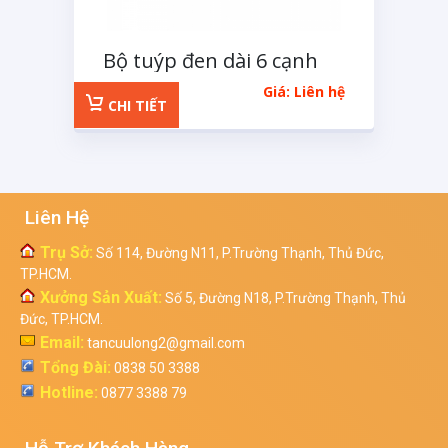
Bộ tuýp đen dài 6 cạnh
1/2 inchs 11 chi tiết
Giá: Liên hệ
CHI TIẾT
Liên Hệ
Trụ Sở:
Số 114, Đường N11, P.Trường Thạnh, Thủ Đức,
TP.HCM.
Xưởng Sản Xuất:
Số 5, Đường N18, P.Trường Thạnh, Thủ
Đức, TP.HCM.
Email:
tancuulong2@gmail.com
Tổng Đài:
0838 50 3388
Hotline:
0877 3388 79