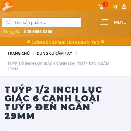
0
0₫
MENU
Tổng đài:
028 6686 3366
LUÔN ĐỒNG HÀNH CÙNG NGƯỜI THỢ
TRANG CHỦ
DỤNG CỤ CẦM TAY
TUÝP 1/2 INCH LỤC GIÁC 6 CẠNH LOẠI TUÝP ĐEN NGẮN
29MM
TUÝP 1/2 INCH LỤC
GIÁC 6 CẠNH LOẠI
TUÝP ĐEN NGẮN
29MM