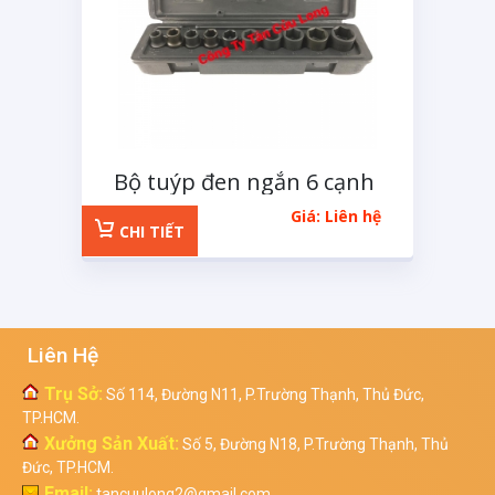
Bộ tuýp đen ngắn 6 cạnh
1/2 inchs 11 chi tiết
Giá: Liên hệ
CHI TIẾT
Liên Hệ
Trụ Sở:
Số 114, Đường N11, P.Trường Thạnh, Thủ Đức,
TP.HCM.
Xưởng Sản Xuất:
Số 5, Đường N18, P.Trường Thạnh, Thủ
Đức, TP.HCM.
Email:
tancuulong2@gmail.com