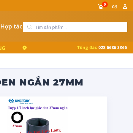
0
0₫
 Hợp tác
Tổng đài:
028 6686 3366
NG
 ĐEN NGẮN 27MM