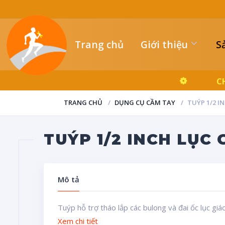
Trang chủ
Giới thiệu
S
C
TRANG CHỦ
DỤNG CỤ CẦM TAY
TUÝP 1/2 I
TUÝP 1/2 INCH LỤC
Mô tả
Tuýp hỗ trợ tháo lắp các bulong và đai ốc lục gi
Xem chi tiết