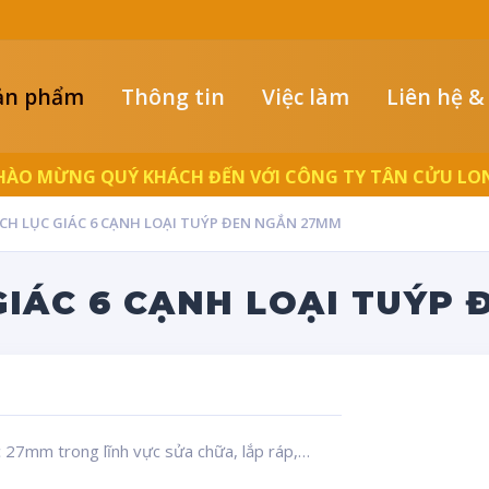
ản phẩm
Thông tin
Việc làm
Liên hệ &
HÀO MỪNG QUÝ KHÁCH ĐẾN VỚI CÔNG TY TÂN CỬU LO
NCH LỤC GIÁC 6 CẠNH LOẠI TUÝP ĐEN NGẮN 27MM
 GIÁC 6 CẠNH LOẠI TUÝP
ác 27mm trong lĩnh vực sửa chữa, lắp ráp,…