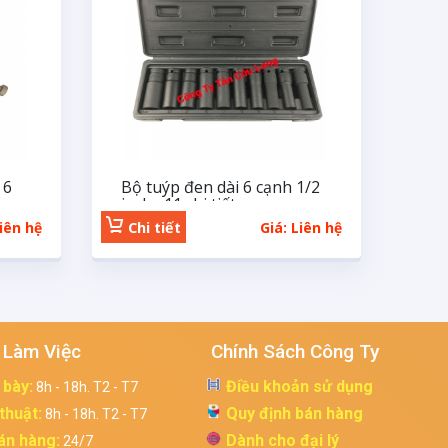
 6
Bộ tuýp đen dài 6 cạnh 1/2
inchs 11 chi tiết
Liên hệ
Chi tiết
Giá: Liên hệ
 Làm Việc
Chính Sách Công Ty
 bày:
Điều khoản sử dụng
8h - 18h. T2 - T7
 thuật:
Quy định bán hàng
8h - 18h. T2 - T7
án hàng:
Dành cho đại lý
24/7