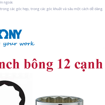
n ngoài.
ắp trong các góc hẹp, trong các góc khuất và sâu một cách dễ dàng.