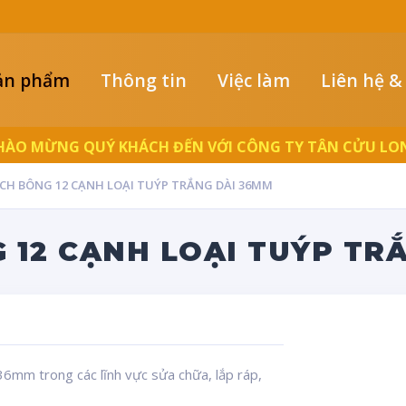
ản phẩm
Thông tin
Việc làm
Liên hệ &
HÀO MỪNG QUÝ KHÁCH ĐẾN VỚI CÔNG TY TÂN CỬU LO
NCH BÔNG 12 CẠNH LOẠI TUÝP TRẮNG DÀI 36MM
G 12 CẠNH LOẠI TUÝP TR
36mm trong các lĩnh vực sửa chữa, lắp ráp,