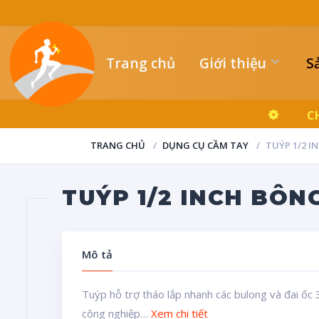
Trang chủ
Giới thiệu
S
C
TRANG CHỦ
DỤNG CỤ CẦM TAY
TUÝP 1/2 I
TUÝP 1/2 INCH BÔN
Mô tả
Tuýp hỗ trợ tháo lắp nhanh các bulong và đai ốc 
công nghiệp…
Xem chi tiết