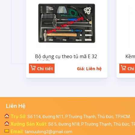
Bộ dụng cụ theo tủ mã E 32
Kềm
chi tiết
Chi tiết
Giá: Liên hệ
Chi 
Liên Hệ
Trụ Sở:
Số 114, Đường N11, P.Trường Thạnh, Thủ Đức, TP.HCM.
Xưởng Sản Xuất:
Số 5, Đường N18, P.Trường Thạnh, Thủ Đức, T
Email:
tancuulong2@gmail.com