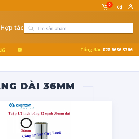
0
0₫
 Hợp tác
Tổng đài:
028 6686 3366
NG
ẮNG DÀI 36MM