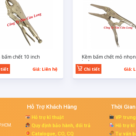
 bấm chết 10 inch
Kềm bấm chết mỏ nhọn
inch
tiết
Giá: Liên hệ
Chi tiết
Giá: 
Hỗ Trợ Khách Hàng
Thời Gian
Hỗ trợ kĩ thuật
VP trưng
P.HCM.
Quy định bảo hành, đổi trả
Hỗ trợ kĩ
Catalogue, CO, CQ
Tư vấn b