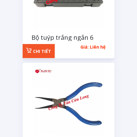
Bộ tuýp trắng ngắn 6
cạnh 1/2 inchs 11 chi tiết
Giá: Liên hệ
CHI TIẾT