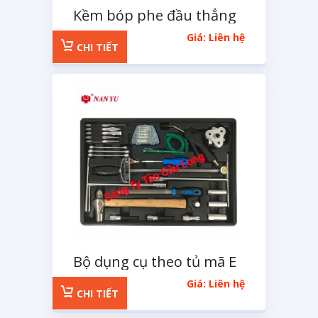
Kềm bóp phe đầu thẳng
125mm
Giá: Liên hệ
CHI TIẾT
Bộ dụng cụ theo tủ mã E
32 chi tiết
Giá: Liên hệ
CHI TIẾT