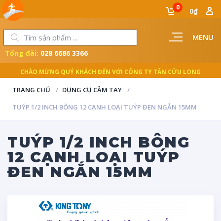
0
0₫
MENU
Tổng đài:
028 6686 3366
CHÀO MỪNG QUÝ KHÁCH ĐẾN VỚI CÔNG TY TÂN CỬU LONG
TRANG CHỦ
DỤNG CỤ CẦM TAY
TUÝP 1/2 INCH BÔNG 12 CẠNH LOẠI TUÝP ĐEN NGẮN 15MM
TUÝP 1/2 INCH BÔNG
12 CẠNH LOẠI TUÝP
ĐEN NGẮN 15MM