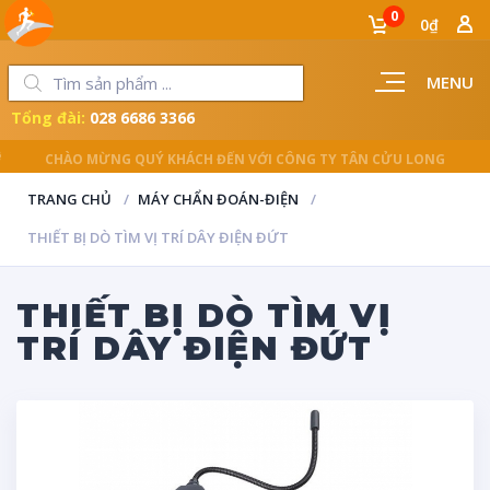
0
0₫
MENU
Tổng đài:
028 6686 3366
LUÔN ĐỒNG HÀNH CÙNG NGƯỜI THỢ
TRANG CHỦ
MÁY CHẨN ĐOÁN-ĐIỆN
THIẾT BỊ DÒ TÌM VỊ TRÍ DÂY ĐIỆN ĐỨT
THIẾT BỊ DÒ TÌM VỊ
TRÍ DÂY ĐIỆN ĐỨT