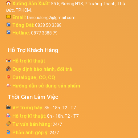
Xưởng Sản Xuất:
Số 5, Đường N18, P.Trường Thạnh, Thủ
Đức, TP.HCM.
Email:
tancuulong2@gmail.com
Tổng Đài:
0838 50 3388
Hotline:
0877 3388 79
Hỗ Trợ Khách Hàng
Hỗ trợ kĩ thuật
Quy định bảo hành, đổi trả
Catalogue, CO, CQ
Hướng dẫn sử dụng sản phẩm
Thời Gian Làm Việc
VP trưng bày:
8h - 18h. T2 - T7
Hỗ trợ kĩ thuật:
8h - 18h. T2 - T7
Tư vấn bán hàng:
24/7
Phản ánh góp ý:
24/7