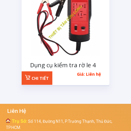
Dụng cụ kiểm tra rờ le 4
chân và 5 chân
Giá: Liên hệ
CHI TIẾT
Liên Hệ
Trụ Sở:
Số 114, Đường N11, P.Trường Thạnh, Thủ Đức,
TP.HCM.