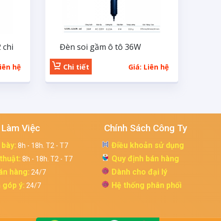
 chi
Đèn soi gầm ô tô 36W
Liên hệ
Chi tiết
Giá: Liên hệ
 Làm Việc
Chính Sách Công Ty
 bày:
Điều khoản sử dụng
8h - 18h. T2 - T7
 thuật:
Quy định bán hàng
8h - 18h. T2 - T7
án hàng:
Dành cho đại lý
24/7
 góp ý:
Hệ thống phân phối
24/7