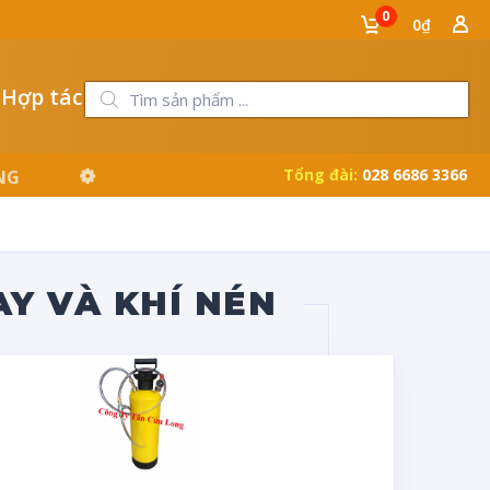
0
0₫
 Hợp tác
Tổng đài:
028 6686 3366
AY VÀ KHÍ NÉN