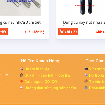
 cụ nạy nhựa 3 chi tiết
Dụng cụ nạy nút nhựa 2
x
tiết
tiết
Giá: Liên hệ
Chi tiết
Giá: 
Hỗ Trợ Khách Hàng
Thời Gian
Hỗ trợ kĩ thuật
VP trưng
P.HCM.
Quy định bảo hành, đổi trả
Hỗ trợ kĩ
Catalogue, CO, CQ
Tư vấn b
Hướng dẫn sử dụng sản phẩm
Phản ánh