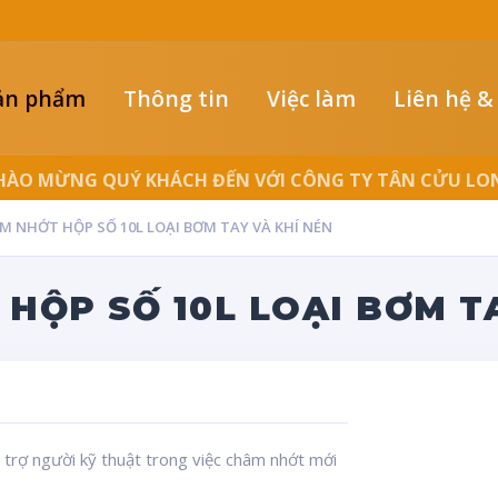
ản phẩm
Thông tin
Việc làm
Liên hệ &
LUÔN ĐỒNG HÀNH CÙNG NGƯỜI THỢ
ƠM NHỚT HỘP SỐ 10L LOẠI BƠM TAY VÀ KHÍ NÉN
 HỘP SỐ 10L LOẠI BƠM T
trợ người kỹ thuật trong việc châm nhớt mới