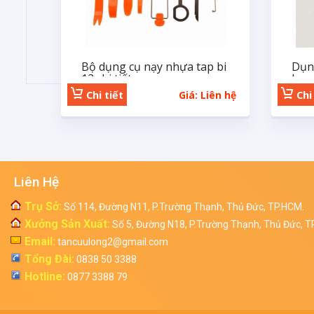
Bộ dụng cụ nạy nhựa tap bi
Dụng
12 chi tiết
Ino
Chi tiết
Giá: Liên hệ
Chi 
Liên Hệ
Trụ Sở:
Số 114, Đường N11, P.Trường Thạnh, Thủ Đức, TP.HCM.
Xưởng Sản Xuất:
Số 5, Đường N18, P.Trường Thạnh, Thủ Đức, T
Email:
tancuulong2@gmail.com
Tổng Đài:
0838 50 3388
Hotline:
0877 3388 79