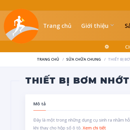
Trang chủ
Giới thiệu
S
TRANG CHỦ
SỬA CHỮA CHUNG
THIẾT BỊ B
THIẾT BỊ BƠM NHỚT
Mô tả
Đây là một trong những dụng cụ sinh ra nhằm hỗ 
khi thay cho hộp số ô tô.
Xem chi tiết